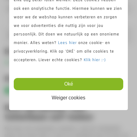
ook een analytische functie. Hiermee kunnen we zien
Materiaal:
RVS (Roest Vast Staal)
waar we de webshop kunnen verbeteren en zorgen
Voor kabeldikte:
Ø12 mm
we voor advertenties die nuttig zijn voor jou
EN-1176 (voor openbaar
persoonlijk. Dit doen we natuurlijk op een anonieme
Gekeurd:
gebruik)
manier. Alles weten?
Lees hier
onze cookie- en
Standaard geleverd
privacyverklaring. Klik op 'OKÉ' om alle cookies te
accepteren. Liever echte cookies?
Klik hier ;-)
Rem-spiraalveer 150cm
Plus -en minpunten
Oké
Professionele kwaliteit
Weiger cookies
Rem-spiraalveer voor
tokkelbaan zelf maken
Met deze rem-spiraalveer voorkomt u dat het rolwagentje
tegen het frame komt. U kunt uw staalkabel door de veer van