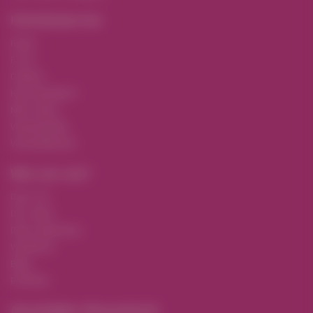
Klantenservice
Home
F.A.Q.
Contact
Hoe bestellen?
Mijn retour
Voorwaarden
Verzendkosten
Wie zijn wij?
Over ons
Ons team
Onze webshops
Vacatures
Blog
Portfolio
Aanmelden Nieuwsbrief