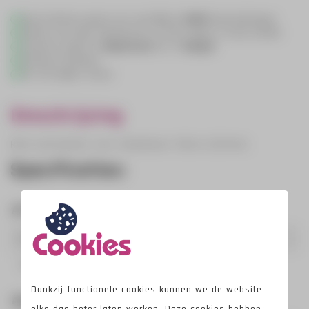
9
Onze klanten geven ons een
met
8052
beoordelingen
Advies op maat telefonisch of kom langs in onze winkel
Leveren zowel in
Nederland
als in
België
Achteraf betalen
Tot 30 dagen retour
Omschrijving
Rem-spiraalveer voor Kabelbaan 150cm (Ø12mm)
Specificaties:
Afmetingen
Lengte:
150 cm
Staaldikte:
2,5 mm
Dankzij functionele cookies kunnen we de website
Algemene informatie
elke dag beter laten werken. Deze cookies hebben