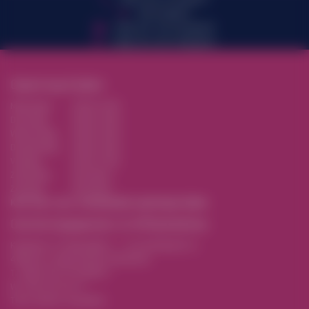
0111-643077
Volg ons op Facebook
Volg ons op Instagram
Openingstijden
Maandag
9:00-17:00
Dinsdag
9:00-17:00
Woensdag
9:00-17:00
Donderdag
9:00-17:00
Vrijdag
9:00-17:00
Zaterdag
Gesloten
Zondag
Gesloten
Klik hier voor afwijkende openingstijden
Contactgegevens & Afhaaladres
Kerklaan 12 (Navigatie -> via Kerkepad 2)
4308 AL Sirjansland (Zeeland)
T.
0031 (0) 111 643077
W.
0111 64 30 77
Toon Route navigatie