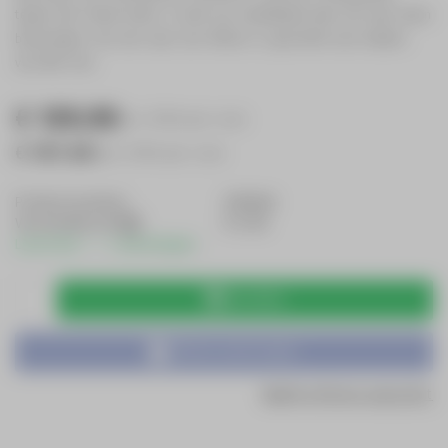
tegen het frame komt. U kunt uw staalkabel door de veer heen
bevestigen. De rem veer van 150cm is geschikt voor kabels
van Ø12 mm.
€
129,95
incl. BTW
per stuk
€
107,40
excl. BTW
per stuk
Productnummer
200656
Verzendkosten
€ 6,95
Levertijd: 1 - 2 werkdagen
Bestellen
Offerte aanvragen
Bekijk offerte overzicht