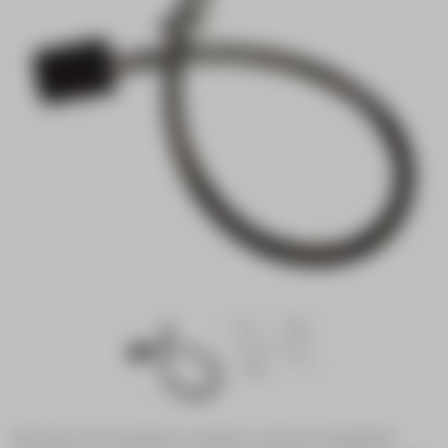
Met deze rem-spiraalveer voorkomt u dat het rolwagentje